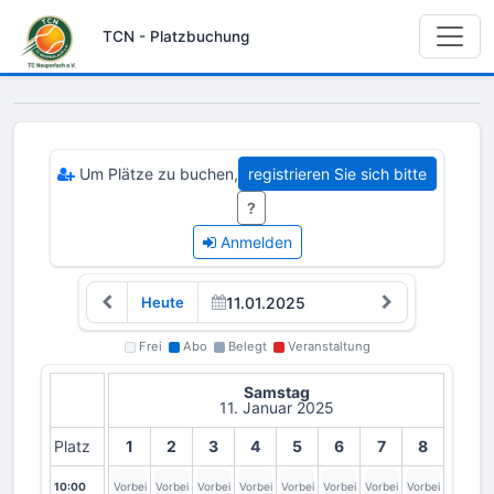
TCN - Platzbuchung
Um Plätze zu buchen,
registrieren Sie sich bitte
?
Anmelden
Heute
Frei
Abo
Belegt
Veranstaltung
Samstag
11. Januar 2025
Platz
1
2
3
4
5
6
7
8
10:00
Vorbei
Vorbei
Vorbei
Vorbei
Vorbei
Vorbei
Vorbei
Vorbei